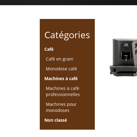
Catégories
Café
Café en grain
Monodose café
Machines à café
Machines à café
professionnelles
Machines pour
monodoses
Non classé