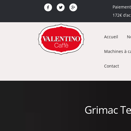
Paiement 
172€ d’a
Accueil
No
Machines à c
Contact
Grimac Te