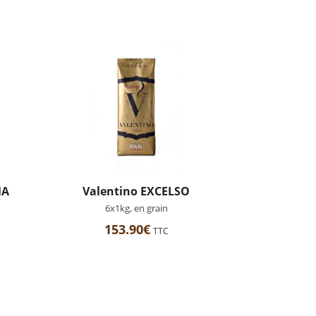
MA
Valentino EXCELSO
6x1kg, en grain
153.90
€
TTC