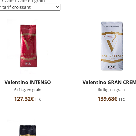
l
/
Café
/ Café en grain
Valentino INTENSO
Valentino GRAN CRE
6x1kg, en grain
6x1kg, en grain
127.32
€
139.68
€
TTC
TTC