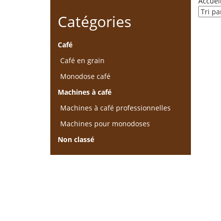
Accuei
Catégories
Café
Café en grain
Monodose café
Machines à café
Machines à café professionnelles
Machines pour monodoses
Non classé